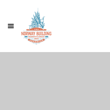
Hjem
Informasjon
Utleie
Historie
Kontakt oss
English