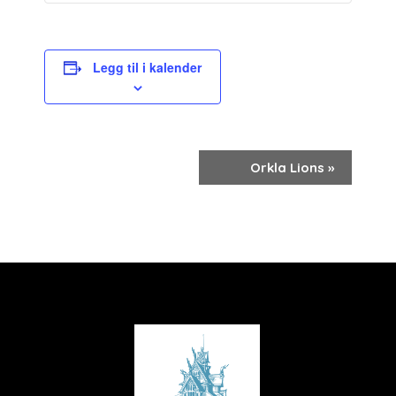
Legg til i kalender
Arrangement
Orkla Lions
»
navigasjon