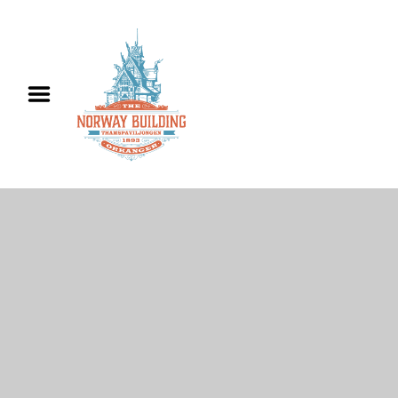
Hjem
Informasjon
Utleie
Historie
Kontakt oss
English