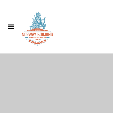
Hjem
Informasjon
Utleie
Historie
Kontakt oss
English