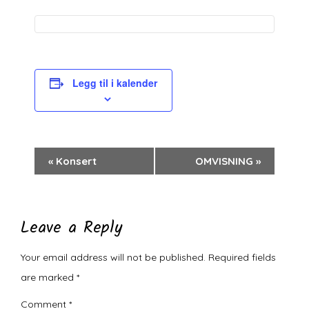
Legg til i kalender
Arrangement
«
Konsert
OMVISNING
»
navigasjon
Leave a Reply
Your email address will not be published.
Required fields
are marked
*
Comment
*