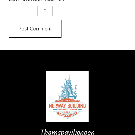
Thamspaviljongen