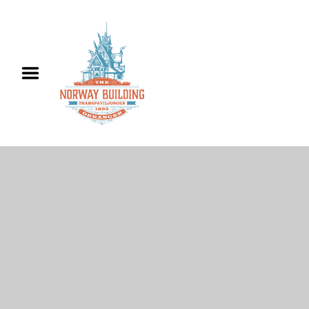
Hjem
Informasjon
Utleie
Historie
Kontakt oss
English