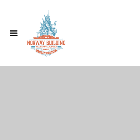
Hjem
Informasjon
Utleie
Historie
Kontakt oss
English