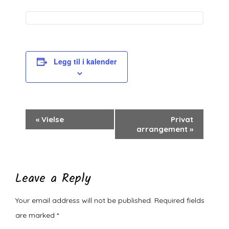
Legg til i kalender
Arrangement
«
Vielse
Privat
arrangement
»
navigasjon
Leave a Reply
Your email address will not be published.
Required fields
are marked
*