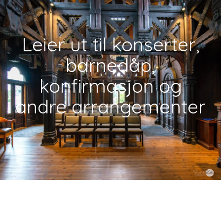
Leier ut til konserter,
barnedåp,
konfirmasjon og
andre arrangementer