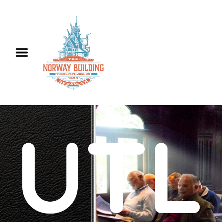
Hjem
Informasjon
Utleie
Historie
Kontakt oss
English
UTL