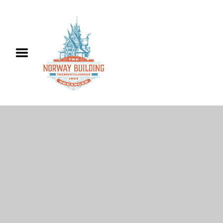
Hjem
Informasjon
Utleie
Historie
Kontakt oss
English