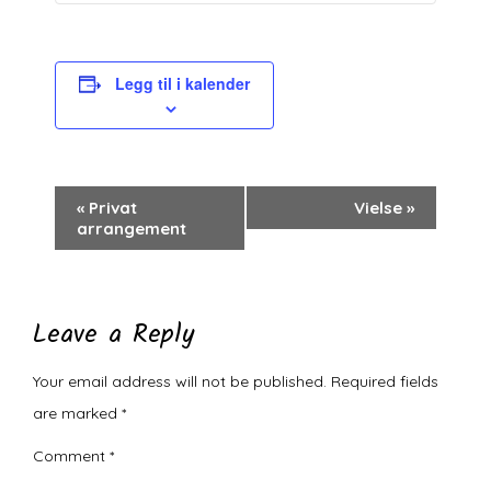
Legg til i kalender
Arrangement
«
Privat
Vielse
»
arrangement
navigasjon
Leave a Reply
Your email address will not be published.
Required fields
are marked
*
Comment
*