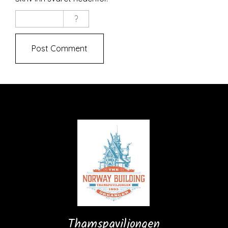
Thamspaviljongen