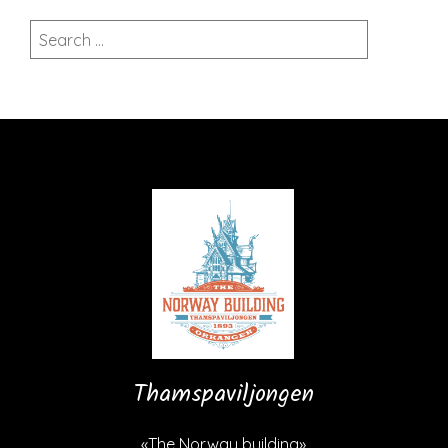
Search
for:
Thamspaviljongen
«The Norway building»