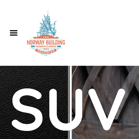
Hjem
Informasjon
Utleie
Historie
Kontakt oss
English
SUV